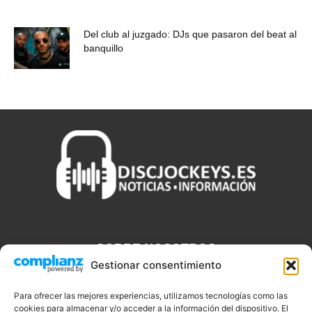
Del club al juzgado: DJs que pasaron del beat al
banquillo
SOBRE NOSOTROS
Gestionar consentimiento
Discjockeys.es es el portal web donde podrás conseguir todo lo
que necesitas saber sobre noticias, novedades, tecnologías y
Para ofrecer las mejores experiencias, utilizamos tecnologías como las
cookies para almacenar y/o acceder a la información del dispositivo. El
aplicaciones que te ayudaran a ser un mejor Djs.