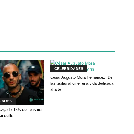
Twitter
WhatsApp
Linkedin
CELEBRIDADES
César Augusto Mora Hernández: De
las tablas al cine, una vida dedicada
al arte
DADES
 juzgado: DJs que pasaron
banquillo