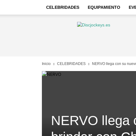
CELEBRIDADES
EQUIPAMIENTO
EV
Discjockeys
–
Noticias
e
información
Inicio
CELEBRIDADES
NERVO llega con su nuev
NERVO llega 