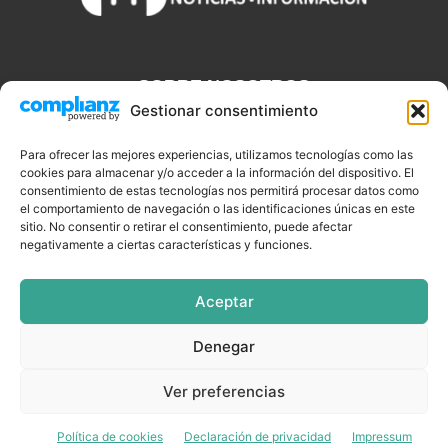
SOBRE NOSOTROS
Gestionar consentimiento
Discjockeys.es es el portal web donde podrás conseguir todo lo
que necesitas saber sobre noticias, novedades, tecnologías y
Para ofrecer las mejores experiencias, utilizamos tecnologías como las
cookies para almacenar y/o acceder a la información del dispositivo. El
aplicaciones que te ayudaran a ser un mejor Djs.
consentimiento de estas tecnologías nos permitirá procesar datos como
el comportamiento de navegación o las identificaciones únicas en este
sitio. No consentir o retirar el consentimiento, puede afectar
negativamente a ciertas características y funciones.
SÍGUENOS
Aceptar
Denegar
CELEBRIDADES
EQUIPAMIENTO
EVENTOS
SOFTWARE
Ver preferencias
TUTORIALES
TOP SEMANALES
Política de cookies
Declaración de privacidad
Impressum
© DISCJOCKEYS.ES - ¡Todo lo un Dj necesitar saber!