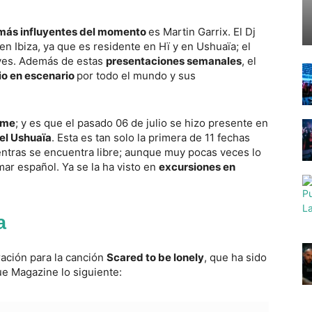
 más influyentes del momento
es Martin Garrix. El Dj
n Ibiza, ya que es residente en Hï y en Ushuaïa; el
eves. Además de estas
presentaciones semanales
, el
io en escenario
por todo el mundo y sus
rme
; y es que el pasado 06 de julio se hizo presente en
tel Ushuaïa
. Esta es tan solo la primera de 11 fechas
ientras se encuentra libre; aunque muy pocas veces lo
 mar español. Ya se la ha visto en
excursiones en
.
a
ración para la canción
Scared to be lonely
, que ha sido
ue Magazine lo siguiente: