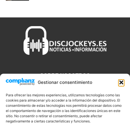
SOBRE NOSOTROS
Gestionar consentimiento
Discjockeys.es es el portal web donde podrás conseguir todo lo
que necesitas saber sobre noticias, novedades, tecnologías y
Para ofrecer las mejores experiencias, utilizamos tecnologías como las
cookies para almacenar y/o acceder a la información del dispositivo. El
aplicaciones que te ayudaran a ser un mejor Djs.
consentimiento de estas tecnologías nos permitirá procesar datos como
el comportamiento de navegación o las identificaciones únicas en este
sitio. No consentir o retirar el consentimiento, puede afectar
negativamente a ciertas características y funciones.
SÍGUENOS