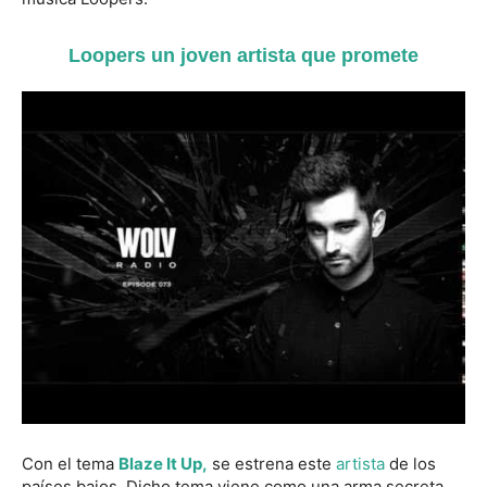
Loopers un joven artista que promete
Con el tema
Blaze It Up,
se estrena este
artista
de los
países bajos. Dicho tema viene como una arma secreta