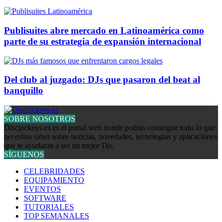
Publisuites abre mercado en Latinoamérica como
parte de su estrategia de expansión internacional
Del club al juzgado: DJs que pasaron del beat al
banquillo
SOBRE NOSOTROS
Discjockeys.es es el portal web donde podrás conseguir todo lo que
necesitas saber sobre noticias, novedades, tecnologías y aplicaciones
que te ayudaran a ser un mejor Djs.
SÍGUENOS
CELEBRIDADES
EQUIPAMIENTO
EVENTOS
SOFTWARE
TUTORIALES
TOP SEMANALES