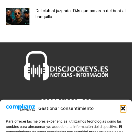
Del club al juzgado: DJs que pasaron del beat al
banquillo
SOBRE NOSOTROS
Gestionar consentimiento
Discjockeys.es es el portal web donde podrás conseguir todo lo
que necesitas saber sobre noticias, novedades, tecnologías y
Para ofrecer las mejores experiencias, utilizamos tecnologías como las
aplicaciones que te ayudaran a ser un mejor Djs.
cookies para almacenar y/o acceder a la información del dispositivo. El
consentimiento de estas tecnologías nos permitirá procesar datos como