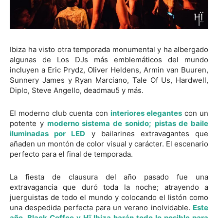
Ibiza ha visto otra temporada monumental y ha albergado
algunas de Los DJs más emblemáticos del mundo
incluyen a Eric Prydz, Oliver Heldens, Armin van Buuren,
Sunnery James y Ryan Marciano, Tale Of Us, Hardwell,
Diplo, Steve Angello, deadmau5 y más.
El moderno club cuenta con
interiores elegantes
con un
potente y
moderno sistema de sonido;
pistas de baile
iluminadas por LED
y bailarines extravagantes que
añaden un montón de color visual y carácter. El escenario
perfecto para el final de temporada.
La fiesta de clausura del año pasado fue una
extravagancia que duró toda la noche; atrayendo a
juerguistas de todo el mundo y colocando el listón como
una despedida perfecta para un verano inolvidable.
Este
año, Black Coffee y Hï Ibiza harán todo lo posible para