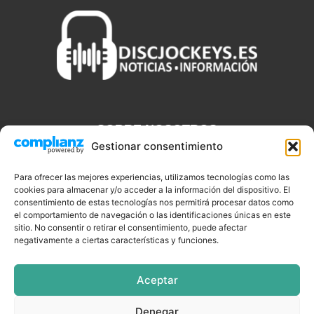
SOBRE NOSOTROS
Gestionar consentimiento
Discjockeys.es es el portal web donde podrás conseguir todo lo
que necesitas saber sobre noticias, novedades, tecnologías y
Para ofrecer las mejores experiencias, utilizamos tecnologías como las
aplicaciones que te ayudaran a ser un mejor Djs.
cookies para almacenar y/o acceder a la información del dispositivo. El
consentimiento de estas tecnologías nos permitirá procesar datos como
el comportamiento de navegación o las identificaciones únicas en este
sitio. No consentir o retirar el consentimiento, puede afectar
negativamente a ciertas características y funciones.
SÍGUENOS
Aceptar
Denegar