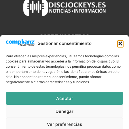
SOBRE NOSOTROS
Gestionar consentimiento
Discjockeys.es es el portal web donde podrás conseguir todo lo
que necesitas saber sobre noticias, novedades, tecnologías y
Para ofrecer las mejores experiencias, utilizamos tecnologías como las
cookies para almacenar y/o acceder a la información del dispositivo. El
aplicaciones que te ayudaran a ser un mejor Djs.
consentimiento de estas tecnologías nos permitirá procesar datos como
el comportamiento de navegación o las identificaciones únicas en este
sitio. No consentir o retirar el consentimiento, puede afectar
negativamente a ciertas características y funciones.
SÍGUENOS
Aceptar
Denegar
CELEBRIDADES
EQUIPAMIENTO
EVENTOS
SOFTWARE
Ver preferencias
TUTORIALES
TOP SEMANALES