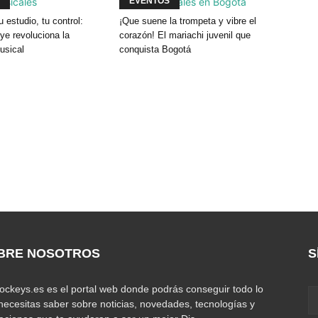
EVENTOS
u estudio, tu control:
¡Que suene la trompeta y vibre el
e revoluciona la
corazón! El mariachi juvenil que
usical
conquista Bogotá
BRE NOSOTROS
S
jockeys.es es el portal web donde podrás conseguir todo lo
necesitas saber sobre noticias, novedades, tecnologías y