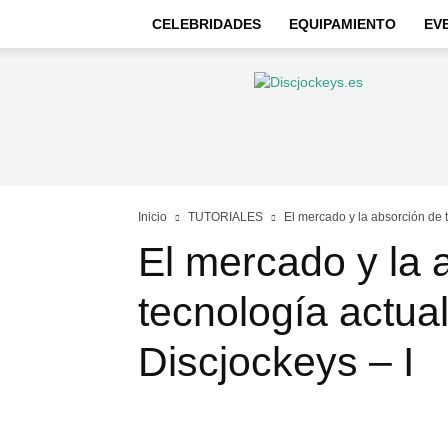
CELEBRIDADES
EQUIPAMIENTO
EV
Discjockeys
–
Noticias
e
información
Inicio
TUTORIALES
El mercado y la absorción de t
El mercado y la 
tecnología actual
Discjockeys – I