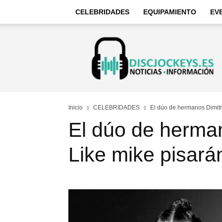
CELEBRIDADES
EQUIPAMIENTO
EV
Discjockeys
–
Noticias
e
información
Inicio
CELEBRIDADES
El dúo de hermanos Dimitri
El dúo de herma
Like mike pisarán