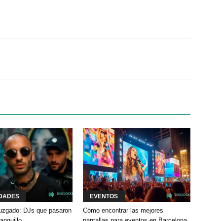
Twitter
WhatsApp
Linkedin
DADES
EVENTOS
 juzgado: DJs que pasaron
Cómo encontrar las mejores
banquillo
pantallas para eventos en Barcelona