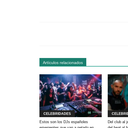
Facebook
Comparte
Artículos relacionados
CELEBRIDADES
CELEBRI
Estos son los DJs españoles
Del club al
emergentes que van a petarlo en
del beat al 