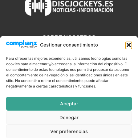
SOBRE NOSOTROS
Gestionar consentimiento
Discjockeys.es es el portal web donde podrás conseguir todo lo
que necesitas saber sobre noticias, novedades, tecnologías y
Para ofrecer las mejores experiencias, utilizamos tecnologías como las
cookies para almacenar y/o acceder a la información del dispositivo. El
aplicaciones que te ayudaran a ser un mejor Djs.
consentimiento de estas tecnologías nos permitirá procesar datos como
el comportamiento de navegación o las identificaciones únicas en este
sitio. No consentir o retirar el consentimiento, puede afectar
negativamente a ciertas características y funciones.
SÍGUENOS
Aceptar
Denegar
CELEBRIDADES
EQUIPAMIENTO
EVENTOS
SOFTWARE
Ver preferencias
TUTORIALES
TOP SEMANALES