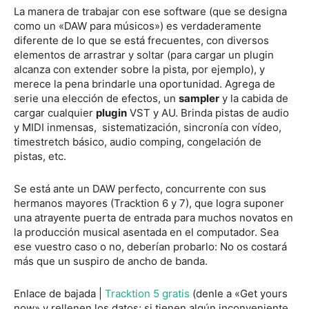
La manera de trabajar con ese software (que se designa
como un «DAW para músicos») es verdaderamente
diferente de lo que se está frecuentes, con diversos
elementos de arrastrar y soltar (para cargar un plugin
alcanza con extender sobre la pista, por ejemplo), y
merece la pena brindarle una oportunidad. Agrega de
serie una elección de efectos, un
sampler
y la cabida de
cargar cualquier
plugin
VST y AU. Brinda pistas de audio
y MIDI inmensas, sistematización, sincronía con vídeo,
timestretch básico, audio comping, congelación de
pistas, etc.
Se está ante un DAW perfecto, concurrente con sus
hermanos mayores (Tracktion 6 y 7), que logra suponer
una atrayente puerta de entrada para muchos novatos en
la producción musical asentada en el computador. Sea
ese vuestro caso o no, deberían probarlo: No os costará
más que un suspiro de ancho de banda.
Enlace de bajada |
Tracktion 5 gratis
(denle a «Get yours
now» y rellenen los datos; si tienen algún inconveniente