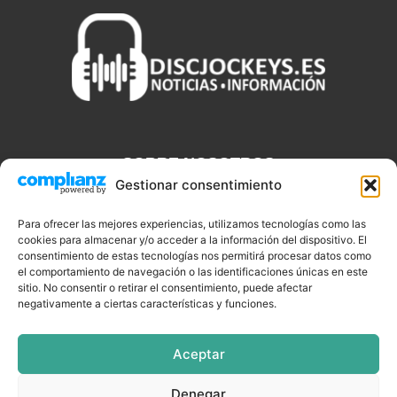
SOBRE NOSOTROS
Gestionar consentimiento
Discjockeys.es es el portal web donde podrás conseguir todo lo
que necesitas saber sobre noticias, novedades, tecnologías y
Para ofrecer las mejores experiencias, utilizamos tecnologías como las
cookies para almacenar y/o acceder a la información del dispositivo. El
aplicaciones que te ayudaran a ser un mejor Djs.
consentimiento de estas tecnologías nos permitirá procesar datos como
el comportamiento de navegación o las identificaciones únicas en este
sitio. No consentir o retirar el consentimiento, puede afectar
negativamente a ciertas características y funciones.
SÍGUENOS
Aceptar
Denegar