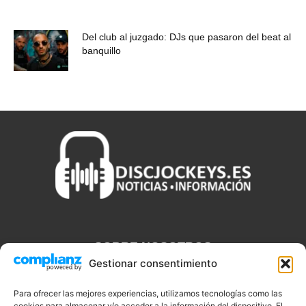
Del club al juzgado: DJs que pasaron del beat al
banquillo
SOBRE NOSOTROS
Gestionar consentimiento
Discjockeys.es es el portal web donde podrás conseguir todo lo
que necesitas saber sobre noticias, novedades, tecnologías y
Para ofrecer las mejores experiencias, utilizamos tecnologías como las
cookies para almacenar y/o acceder a la información del dispositivo. El