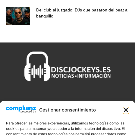
Del club al juzgado: DJs que pasaron del beat al
banquillo
SOBRE NOSOTROS
Gestionar consentimiento
Discjockeys.es es el portal web donde podrás conseguir todo lo
que necesitas saber sobre noticias, novedades, tecnologías y
Para ofrecer las mejores experiencias, utilizamos tecnologías como las
aplicaciones que te ayudaran a ser un mejor Djs.
cookies para almacenar y/o acceder a la información del dispositivo. El
consentimiento de estas tecnologías nos permitirá procesar datos como