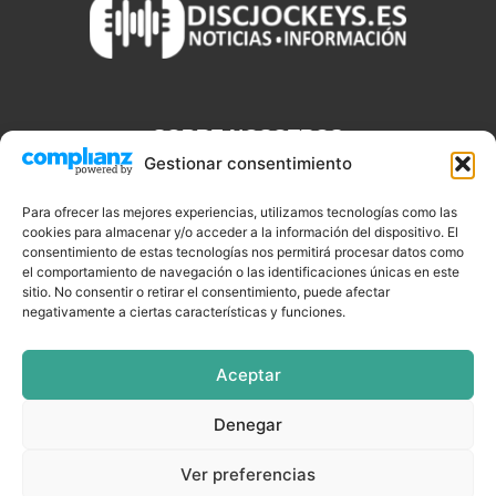
SOBRE NOSOTROS
Gestionar consentimiento
Discjockeys.es es el portal web donde podrás conseguir todo lo
que necesitas saber sobre noticias, novedades, tecnologías y
Para ofrecer las mejores experiencias, utilizamos tecnologías como las
aplicaciones que te ayudaran a ser un mejor Djs.
cookies para almacenar y/o acceder a la información del dispositivo. El
consentimiento de estas tecnologías nos permitirá procesar datos como
el comportamiento de navegación o las identificaciones únicas en este
sitio. No consentir o retirar el consentimiento, puede afectar
negativamente a ciertas características y funciones.
SÍGUENOS
Aceptar
Denegar
CELEBRIDADES
EQUIPAMIENTO
EVENTOS
SOFTWARE
Ver preferencias
TUTORIALES
TOP SEMANALES