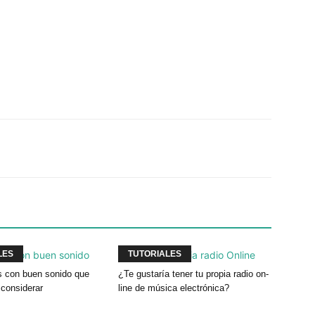
Twitter
WhatsApp
Linkedin
LES
TUTORIALES
es con buen sonido que
¿Te gustaría tener tu propia radio on-
considerar
line de música electrónica?