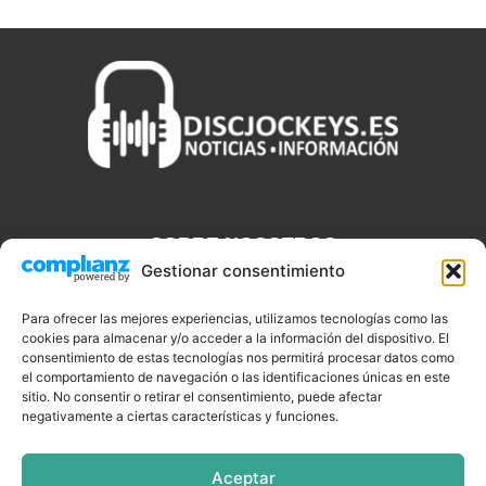
SOBRE NOSOTROS
Gestionar consentimiento
Discjockeys.es es el portal web donde podrás conseguir todo lo
que necesitas saber sobre noticias, novedades, tecnologías y
Para ofrecer las mejores experiencias, utilizamos tecnologías como las
aplicaciones que te ayudaran a ser un mejor Djs.
cookies para almacenar y/o acceder a la información del dispositivo. El
consentimiento de estas tecnologías nos permitirá procesar datos como
el comportamiento de navegación o las identificaciones únicas en este
sitio. No consentir o retirar el consentimiento, puede afectar
negativamente a ciertas características y funciones.
SÍGUENOS
Aceptar