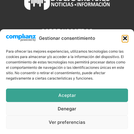
SOBRE NOSOTROS
Gestionar consentimiento
Discjockeys.es es el portal web donde podrás conseguir todo lo
que necesitas saber sobre noticias, novedades, tecnologías y
Para ofrecer las mejores experiencias, utilizamos tecnologías como las
cookies para almacenar y/o acceder a la información del dispositivo. El
aplicaciones que te ayudaran a ser un mejor Djs.
consentimiento de estas tecnologías nos permitirá procesar datos como
el comportamiento de navegación o las identificaciones únicas en este
sitio. No consentir o retirar el consentimiento, puede afectar
negativamente a ciertas características y funciones.
SÍGUENOS
Aceptar
Denegar
CELEBRIDADES
EQUIPAMIENTO
EVENTOS
SOFTWARE
Ver preferencias
TUTORIALES
TOP SEMANALES