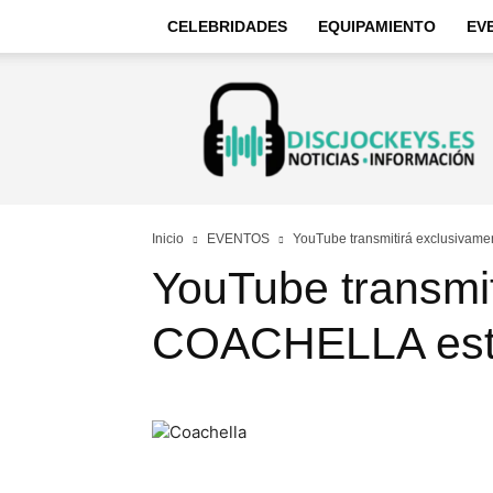
CELEBRIDADES
EQUIPAMIENTO
EV
Discjockeys
–
Noticias
e
información
Inicio
EVENTOS
YouTube transmitirá exclusivam
YouTube transmi
COACHELLA este