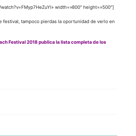
m/watch?v=FMyp7HeZuYI» width=»800″ height=»500″]
te festival, tampoco pierdas la oportunidad de verlo en
ch Festival 2018 publica la lista completa de los
Twitter
WhatsApp
Linkedin