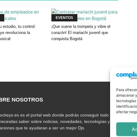
EVENTOS
u estudio, tu control:
¡Que suene la trompeta y vibre el
e revoluciona la
corazón! El mariachi juvenil que
usical
conquista Bogotá
Para ofrecer
almacenar y/
BRE NOSOTROS
S
tecnologías
identificaci
afectar nega
jockeys.es es el portal web donde podrás conseguir todo lo
necesitas saber sobre noticias, novedades, tecnologías y
caciones que te ayudaran a ser un mejor Djs.
A