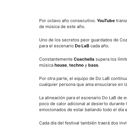
Por octavo año consecutivo.
YouTube
transm
de música de este año.
Uno de los secretos peor guardados de Coac
para el escenario
Do LaB
cada año.
Constantemente
Coachella
supera los lími
música
house
,
techno
y
bass
.
Por otra parte, el equipo de Do LaB contin
cualquier persona que ama ensuciarse en la 
La alineación para el escenario Do LaB de
poco de calor adicional al desierto durant
emocionados de estar bailando todo el día e
Cada día del festival también traerá dos inv