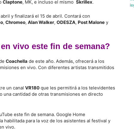
mo
Claptone
, MK, e incluso el mismo
Skrillex
.
ril y finalizará el 15 de abril. Contará con
go
,
Chromeo
,
Alan Walker
,
ODESZA
,
Post Malone
y
en vivo este fin de semana?
 de
Coachella
de este año. Además, ofrecerá a los
isiones en vivo. Con diferentes artistas transmitidos
tre un canal
VR180
que les permitirá a los televidentes
mo una cantidad de otras transmisiones en directo
uTube este fin de semana. Google Home
habilitada para la voz de los asistentes al festival y
en vivo.