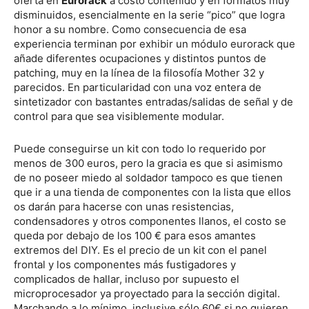
oferta en
Eurorack
a costo contenido y en formatos muy
disminuidos, esencialmente en la serie “pico” que logra
honor a su nombre. Como consecuencia de esa
experiencia terminan por exhibir un módulo eurorack que
añade diferentes ocupaciones y distintos puntos de
patching, muy en la línea de la filosofía Mother 32 y
parecidos. En particularidad con una voz entera de
sintetizador con bastantes entradas/salidas de señal y de
control para que sea visiblemente modular.
Puede conseguirse un kit con todo lo requerido por
menos de 300 euros, pero la gracia es que si asimismo
de no poseer miedo al soldador tampoco es que tienen
que ir a una tienda de componentes con la lista que ellos
os darán para hacerse con unas resistencias,
condensadores y otros componentes llanos, el costo se
queda por debajo de los 100 € para esos amantes
extremos del DIY. Es el precio de un kit con el panel
frontal y los componentes más fustigadores y
complicados de hallar, incluso por supuesto el
microprocesador ya proyectado para la sección digital.
Marchando a lo mínimo, inclusive sólo 60€ si no quieren