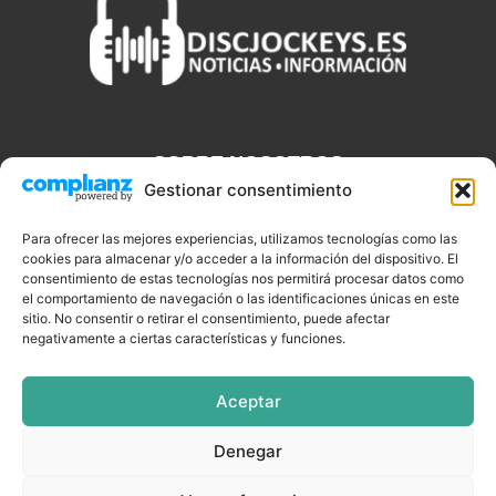
SOBRE NOSOTROS
Gestionar consentimiento
Discjockeys.es es el portal web donde podrás conseguir todo lo
que necesitas saber sobre noticias, novedades, tecnologías y
Para ofrecer las mejores experiencias, utilizamos tecnologías como las
cookies para almacenar y/o acceder a la información del dispositivo. El
aplicaciones que te ayudaran a ser un mejor Djs.
consentimiento de estas tecnologías nos permitirá procesar datos como
el comportamiento de navegación o las identificaciones únicas en este
sitio. No consentir o retirar el consentimiento, puede afectar
negativamente a ciertas características y funciones.
SÍGUENOS
Aceptar
Denegar
CELEBRIDADES
EQUIPAMIENTO
EVENTOS
SOFTWARE