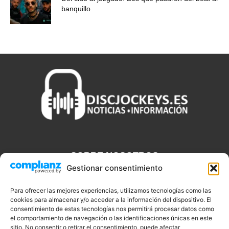
banquillo
SOBRE NOSOTROS
Gestionar consentimiento
Discjockeys.es es el portal web donde podrás conseguir todo lo
que necesitas saber sobre noticias, novedades, tecnologías y
Para ofrecer las mejores experiencias, utilizamos tecnologías como las
aplicaciones que te ayudaran a ser un mejor Djs.
cookies para almacenar y/o acceder a la información del dispositivo. El
consentimiento de estas tecnologías nos permitirá procesar datos como
el comportamiento de navegación o las identificaciones únicas en este
sitio. No consentir o retirar el consentimiento, puede afectar