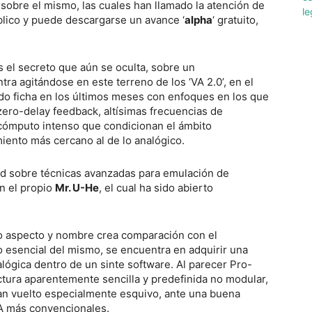
 sobre el mismo, las cuales han llamado la atención de
lico y puede descargarse un avance ‘
alpha
‘ gratuito,
el secreto que aún se oculta, sobre un
ra agitándose en este terreno de los ‘VA 2.0’, en el
do ficha en los últimos meses con enfoques en los que
zero-delay feedback, altísimas frecuencias de
cómputo intenso que condicionan el ámbito
ento más cercano al de lo analógico.
ad sobre técnicas avanzadas para emulación de
ón el propio
Mr. U-He
, el cual ha sido abierto
yo aspecto y nombre crea comparación con el
 esencial del mismo, se encuentra en adquirir una
alógica dentro de un sinte software. Al parecer Pro-
ctura aparentemente sencilla y predefinida no modular,
han vuelto especialmente esquivo, ante una buena
VA más convencionales.