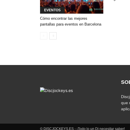
EVENTOS
Cómo encontrar las mejores
pantallas para eventos en Barcelona
SO
Disc
que 
apli
© DISCJOCKEYS.ES - ¡Todo lo un Dj necesitar saber!