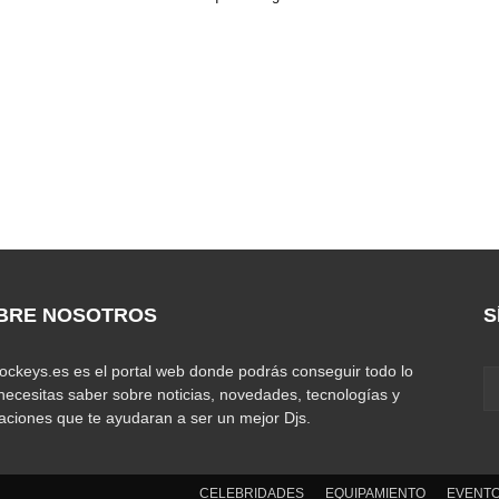
BRE NOSOTROS
S
jockeys.es es el portal web donde podrás conseguir todo lo
necesitas saber sobre noticias, novedades, tecnologías y
caciones que te ayudaran a ser un mejor Djs.
CELEBRIDADES
EQUIPAMIENTO
EVENT