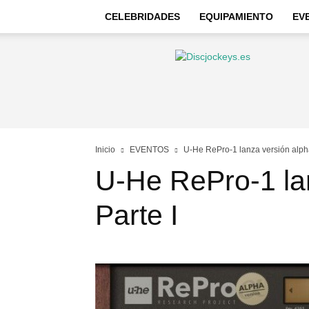
CELEBRIDADES
EQUIPAMIENTO
EV
Discjockeys
–
Noticias
e
información
Inicio
EVENTOS
U-He RePro-1 lanza versión alph
U-He RePro-1 la
Parte I