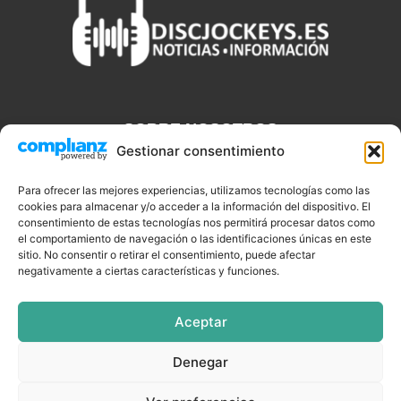
SOBRE NOSOTROS
Gestionar consentimiento
Discjockeys.es es el portal web donde podrás conseguir todo lo
que necesitas saber sobre noticias, novedades, tecnologías y
Para ofrecer las mejores experiencias, utilizamos tecnologías como las
aplicaciones que te ayudaran a ser un mejor Djs.
cookies para almacenar y/o acceder a la información del dispositivo. El
consentimiento de estas tecnologías nos permitirá procesar datos como
el comportamiento de navegación o las identificaciones únicas en este
sitio. No consentir o retirar el consentimiento, puede afectar
negativamente a ciertas características y funciones.
SÍGUENOS
Aceptar
Denegar
CELEBRIDADES
EQUIPAMIENTO
EVENTOS
SOFTWARE