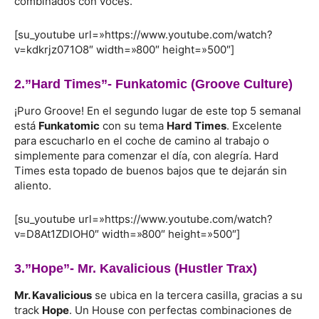
combinados con voces.
[su_youtube url=»https://www.youtube.com/watch?
v=kdkrjz071O8″ width=»800″ height=»500″]
2.”Hard Times”-
Funkatomic
(Groove Culture)
¡Puro Groove! En el segundo lugar de este top 5 semanal
está
Funkatomic
con su tema
Hard Times
. Excelente
para escucharlo en el coche de camino al trabajo o
simplemente para comenzar el día, con alegría. Hard
Times esta topado de buenos bajos que te dejarán sin
aliento.
[su_youtube url=»https://www.youtube.com/watch?
v=D8At1ZDlOH0″ width=»800″ height=»500″]
3.”Hope”-
Mr. Kavalicious
(Hustler Trax)
Mr. Kavalicious
se ubica en la tercera casilla, gracias a su
track
Hope
. Un House con perfectas combinaciones de