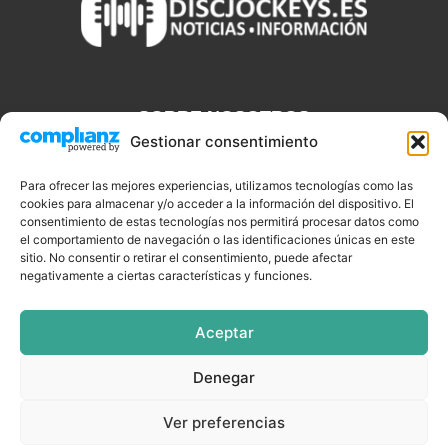
SOBRE NOSOTROS
Gestionar consentimiento
Discjockeys.es es el portal web donde podrás conseguir todo lo
que necesitas saber sobre noticias, novedades, tecnologías y
Para ofrecer las mejores experiencias, utilizamos tecnologías como las
cookies para almacenar y/o acceder a la información del dispositivo. El
aplicaciones que te ayudaran a ser un mejor Djs.
consentimiento de estas tecnologías nos permitirá procesar datos como
el comportamiento de navegación o las identificaciones únicas en este
sitio. No consentir o retirar el consentimiento, puede afectar
negativamente a ciertas características y funciones.
SÍGUENOS
Aceptar
Denegar
CELEBRIDADES
EQUIPAMIENTO
EVENTOS
SOFTWARE
Ver preferencias
TUTORIALES
TOP SEMANALES