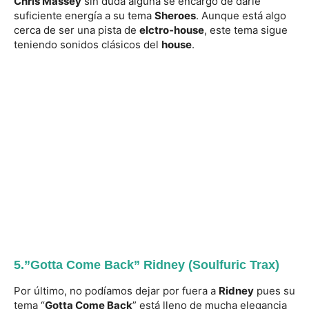
Chris Massey
sin duda alguna se encargó de darle
suficiente energía a su tema
Sheroes
. Aunque está algo
cerca de ser una pista de
elctro-house
, este tema sigue
teniendo sonidos clásicos del
house
.
5.”Gotta Come Back” Ridney (Soulfuric Trax)
Por último, no podíamos dejar por fuera a
Ridney
pues su
tema “
Gotta Come Back
” está lleno de mucha elegancia