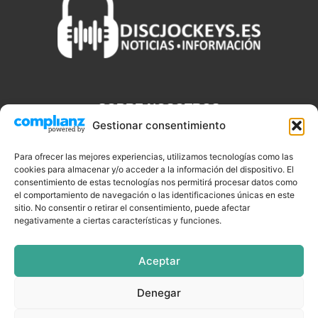
SOBRE NOSOTROS
Gestionar consentimiento
Discjockeys.es es el portal web donde podrás conseguir todo lo
que necesitas saber sobre noticias, novedades, tecnologías y
Para ofrecer las mejores experiencias, utilizamos tecnologías como las
cookies para almacenar y/o acceder a la información del dispositivo. El
aplicaciones que te ayudaran a ser un mejor Djs.
consentimiento de estas tecnologías nos permitirá procesar datos como
el comportamiento de navegación o las identificaciones únicas en este
sitio. No consentir o retirar el consentimiento, puede afectar
negativamente a ciertas características y funciones.
SÍGUENOS
Aceptar
Denegar