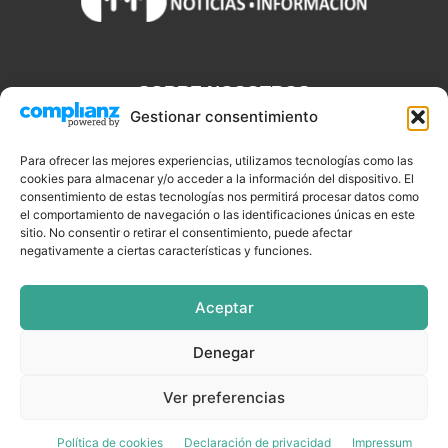
SOBRE NOSOTROS
Gestionar consentimiento
Discjockeys.es es el portal web donde podrás conseguir todo lo
que necesitas saber sobre noticias, novedades, tecnologías y
Para ofrecer las mejores experiencias, utilizamos tecnologías como las
aplicaciones que te ayudaran a ser un mejor Djs.
cookies para almacenar y/o acceder a la información del dispositivo. El
consentimiento de estas tecnologías nos permitirá procesar datos como
el comportamiento de navegación o las identificaciones únicas en este
sitio. No consentir o retirar el consentimiento, puede afectar
negativamente a ciertas características y funciones.
SÍGUENOS
Aceptar
Denegar
CELEBRIDADES
EQUIPAMIENTO
EVENTOS
SOFTWARE
Ver preferencias
TUTORIALES
TOP SEMANALES
Política de cookies
Declaración de privacidad
Impressum
© DISCJOCKEYS.ES - ¡Todo lo un Dj necesitar saber!