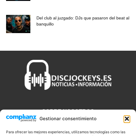
Del club al juzgado: DJs que pasaron del beat al
banquillo
SOBRE NOSOTROS
Gestionar consentimiento
Discjockeys.es es el portal web donde podrás conseguir todo lo
que necesitas saber sobre noticias, novedades, tecnologías y
Para ofrecer las mejores experiencias, utilizamos tecnologías como las