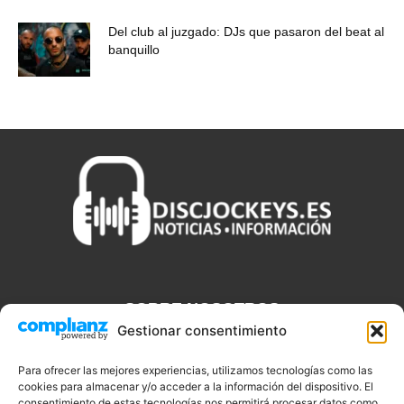
Del club al juzgado: DJs que pasaron del beat al
banquillo
SOBRE NOSOTROS
Gestionar consentimiento
Discjockeys.es es el portal web donde podrás conseguir todo lo
que necesitas saber sobre noticias, novedades, tecnologías y
Para ofrecer las mejores experiencias, utilizamos tecnologías como las
cookies para almacenar y/o acceder a la información del dispositivo. El
aplicaciones que te ayudaran a ser un mejor Djs.
consentimiento de estas tecnologías nos permitirá procesar datos como