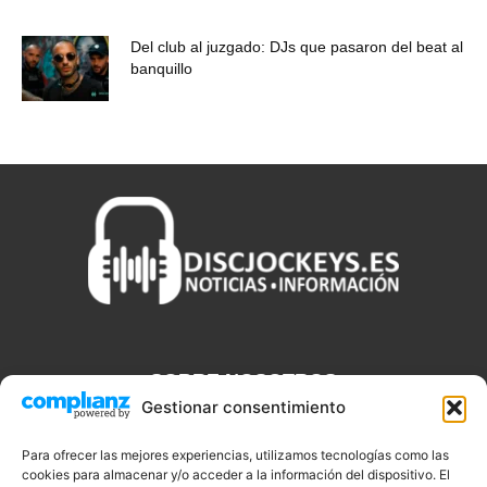
Del club al juzgado: DJs que pasaron del beat al
banquillo
SOBRE NOSOTROS
Gestionar consentimiento
Discjockeys.es es el portal web donde podrás conseguir todo lo
que necesitas saber sobre noticias, novedades, tecnologías y
Para ofrecer las mejores experiencias, utilizamos tecnologías como las
cookies para almacenar y/o acceder a la información del dispositivo. El
aplicaciones que te ayudaran a ser un mejor Djs.