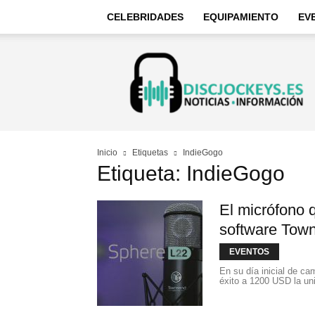
CELEBRIDADES
EQUIPAMIENTO
EV
Discjockeys
–
Noticias
e
información
Inicio
Etiquetas
IndieGogo
Etiqueta: IndieGogo
El micrófono 
software Tow
EVENTOS
En su día inicial de c
éxito a 1200 USD la uni