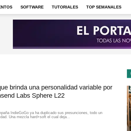
ENTOS
SOFTWARE
TUTORIALES
TOP SEMANALES
que brinda una personalidad variable por
nsend Labs Sphere L22
ampaña IndieGoGo ya ha duplicado sus presunciones, todo un
dad. Una mezcla hard+soft el cual deja...