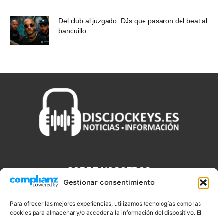
Del club al juzgado: DJs que pasaron del beat al
banquillo
SOBRE NOSOTROS
Gestionar consentimiento
Discjockeys.es es el portal web donde podrás conseguir todo lo
que necesitas saber sobre noticias, novedades, tecnologías y
Para ofrecer las mejores experiencias, utilizamos tecnologías como las
cookies para almacenar y/o acceder a la información del dispositivo. El
aplicaciones que te ayudaran a ser un mejor Djs.