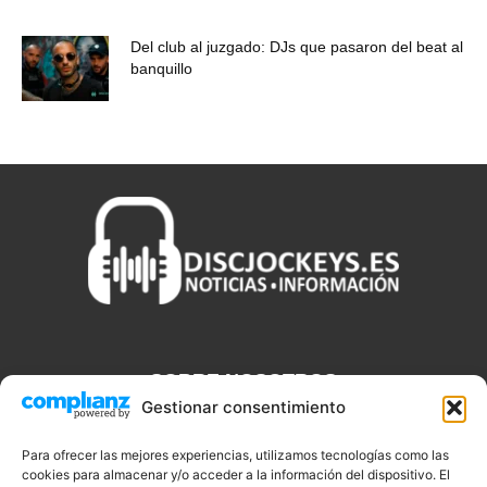
Del club al juzgado: DJs que pasaron del beat al
banquillo
SOBRE NOSOTROS
Gestionar consentimiento
Discjockeys.es es el portal web donde podrás conseguir todo lo
que necesitas saber sobre noticias, novedades, tecnologías y
Para ofrecer las mejores experiencias, utilizamos tecnologías como las
cookies para almacenar y/o acceder a la información del dispositivo. El
aplicaciones que te ayudaran a ser un mejor Djs.