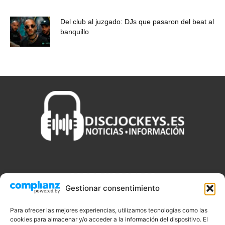
Del club al juzgado: DJs que pasaron del beat al
banquillo
SOBRE NOSOTROS
Gestionar consentimiento
Discjockeys.es es el portal web donde podrás conseguir todo lo
que necesitas saber sobre noticias, novedades, tecnologías y
Para ofrecer las mejores experiencias, utilizamos tecnologías como las
cookies para almacenar y/o acceder a la información del dispositivo. El
aplicaciones que te ayudaran a ser un mejor Djs.