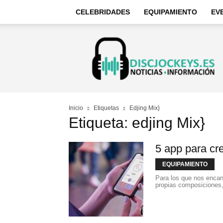
CELEBRIDADES
EQUIPAMIENTO
EV
Discjockeys
–
Noticias
e
información
Inicio
Etiquetas
Edjing Mix}
Etiqueta: edjing Mix}
5 app para cr
EQUIPAMIENTO
Para los que nos encant
propias composiciones