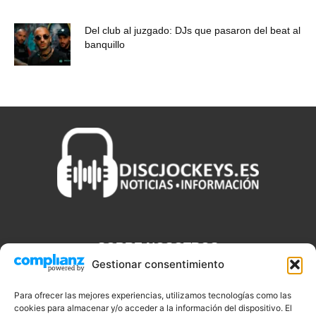
Del club al juzgado: DJs que pasaron del beat al
banquillo
SOBRE NOSOTROS
Gestionar consentimiento
Discjockeys.es es el portal web donde podrás conseguir todo lo
que necesitas saber sobre noticias, novedades, tecnologías y
Para ofrecer las mejores experiencias, utilizamos tecnologías como las
cookies para almacenar y/o acceder a la información del dispositivo. El
aplicaciones que te ayudaran a ser un mejor Djs.