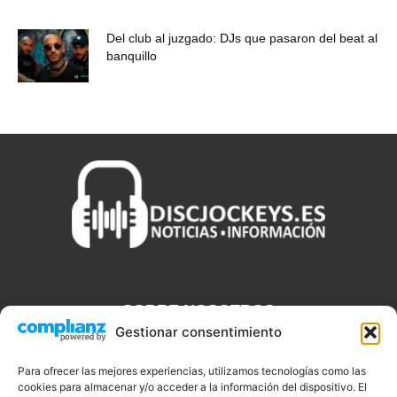
Del club al juzgado: DJs que pasaron del beat al
banquillo
SOBRE NOSOTROS
Gestionar consentimiento
Discjockeys.es es el portal web donde podrás conseguir todo lo
que necesitas saber sobre noticias, novedades, tecnologías y
Para ofrecer las mejores experiencias, utilizamos tecnologías como las
cookies para almacenar y/o acceder a la información del dispositivo. El
aplicaciones que te ayudaran a ser un mejor Djs.