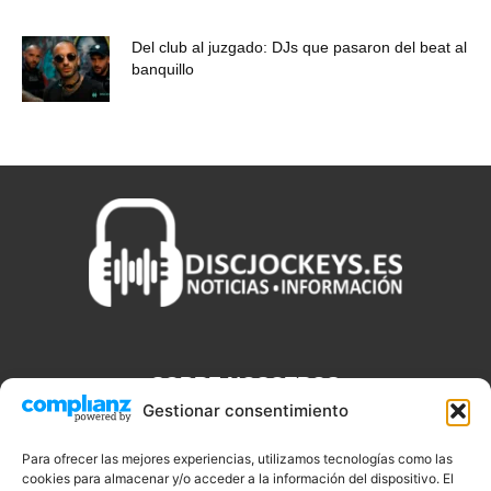
Del club al juzgado: DJs que pasaron del beat al
banquillo
SOBRE NOSOTROS
Gestionar consentimiento
Discjockeys.es es el portal web donde podrás conseguir todo lo
que necesitas saber sobre noticias, novedades, tecnologías y
Para ofrecer las mejores experiencias, utilizamos tecnologías como las
cookies para almacenar y/o acceder a la información del dispositivo. El
aplicaciones que te ayudaran a ser un mejor Djs.