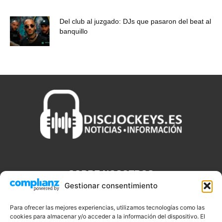
Del club al juzgado: DJs que pasaron del beat al
banquillo
SOBRE NOSOTROS
Gestionar consentimiento
Discjockeys.es es el portal web donde podrás conseguir todo lo
que necesitas saber sobre noticias, novedades, tecnologías y
Para ofrecer las mejores experiencias, utilizamos tecnologías como las
cookies para almacenar y/o acceder a la información del dispositivo. El
aplicaciones que te ayudaran a ser un mejor Djs.