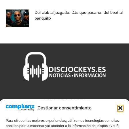
Del club al juzgado: DJs que pasaron del beat al
banquillo
SOBRE NOSOTROS
Gestionar consentimiento
Discjockeys.es es el portal web donde podrás conseguir todo lo
que necesitas saber sobre noticias, novedades, tecnologías y
Para ofrecer las mejores experiencias, utilizamos tecnologías como las
cookies para almacenar y/o acceder a la información del dispositivo. El
aplicaciones que te ayudaran a ser un mejor Djs.