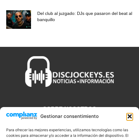
Del club al juzgado: DJs que pasaron del beat al
banquillo
SOBRE NOSOTROS
Gestionar consentimiento
Discjockeys.es es el portal web donde podrás conseguir todo lo
que necesitas saber sobre noticias, novedades, tecnologías y
Para ofrecer las mejores experiencias, utilizamos tecnologías como las
cookies para almacenar y/o acceder a la información del dispositivo. El
aplicaciones que te ayudaran a ser un mejor Djs.