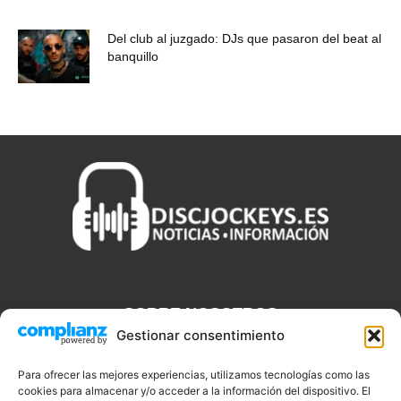
Del club al juzgado: DJs que pasaron del beat al
banquillo
SOBRE NOSOTROS
Gestionar consentimiento
Discjockeys.es es el portal web donde podrás conseguir todo lo
que necesitas saber sobre noticias, novedades, tecnologías y
Para ofrecer las mejores experiencias, utilizamos tecnologías como las
cookies para almacenar y/o acceder a la información del dispositivo. El
aplicaciones que te ayudaran a ser un mejor Djs.