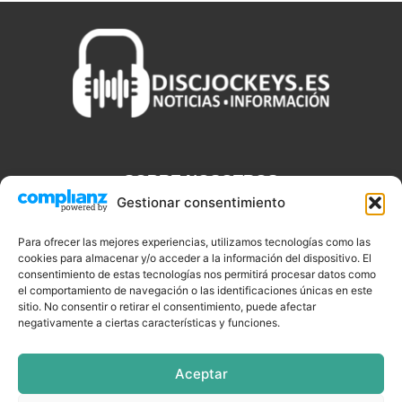
SOBRE NOSOTROS
Gestionar consentimiento
Discjockeys.es es el portal web donde podrás conseguir todo lo
que necesitas saber sobre noticias, novedades, tecnologías y
Para ofrecer las mejores experiencias, utilizamos tecnologías como las
aplicaciones que te ayudaran a ser un mejor Djs.
cookies para almacenar y/o acceder a la información del dispositivo. El
consentimiento de estas tecnologías nos permitirá procesar datos como
el comportamiento de navegación o las identificaciones únicas en este
sitio. No consentir o retirar el consentimiento, puede afectar
negativamente a ciertas características y funciones.
SÍGUENOS
Aceptar