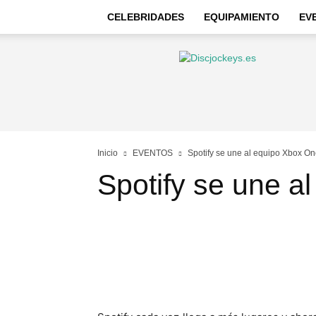
CELEBRIDADES
EQUIPAMIENTO
EV
Discjockeys
–
Noticias
e
información
Inicio
EVENTOS
Spotify se une al equipo Xbox O
Spotify se une a