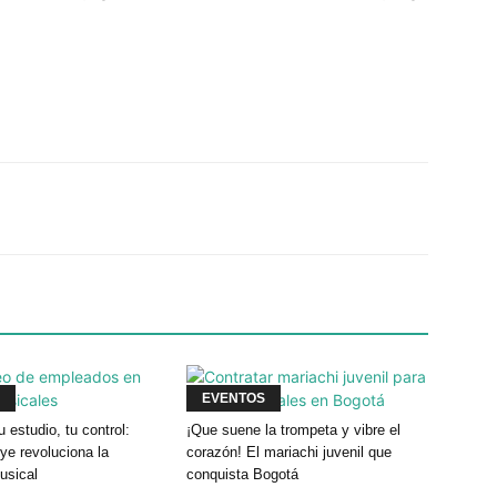
Twitter
WhatsApp
Linkedin
EVENTOS
u estudio, tu control:
¡Que suene la trompeta y vibre el
e revoluciona la
corazón! El mariachi juvenil que
usical
conquista Bogotá