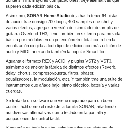
donde sin ir a mayores complicaciones, deje alternativas que
superen cada edición básica.
Asimismo,
SONAR Home Studio
deja hasta tener 64 pistas
de audio, trae consigo 700 loops, 400 samples one-shot y
varios efectos, agrega su versión del simulador de amplis de
guitarra Overloud TH3, tiene también un sistema para mezcla
básica por módulos en un potenciómetro, total control en la
ecualización dirigida a todo tipo de edición con más edición de
audio y MIDI, anexando también la popular Smart Tool.
Aguanta el formato REX y ACID, y plugins VST2 y VST3,
asimismo de anexar la fábrica de distintos efectos (Reverb,
delay, chorus, compresor/puerta, filtros, phaser,
ecualizadores, la modulación, etc). Y también trae una suite de
instrumentos que añade bajo, piano eléctrico, batería y varias
cuerdas.
Se trata de un software que viene mejorado para un buen
control táctil como el resto de la familia SONAR, añadiendo
así diversas alternativas como teclado en la pantalla y
ocupaciones de control táctil.
Y además de todo lo dicho, asimismo tiene un sistema de