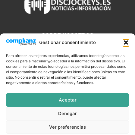
SOBRE NOSOTROS
Gestionar consentimiento
Discjockeys.es es el portal web donde podrás conseguir todo lo
que necesitas saber sobre noticias, novedades, tecnologías y
Para ofrecer las mejores experiencias, utilizamos tecnologías como las
cookies para almacenar y/o acceder a la información del dispositivo. El
aplicaciones que te ayudaran a ser un mejor Djs.
consentimiento de estas tecnologías nos permitirá procesar datos como
el comportamiento de navegación o las identificaciones únicas en este
sitio. No consentir o retirar el consentimiento, puede afectar
negativamente a ciertas características y funciones.
SÍGUENOS
Aceptar
Denegar
CELEBRIDADES
EQUIPAMIENTO
EVENTOS
SOFTWARE
Ver preferencias
TUTORIALES
TOP SEMANALES